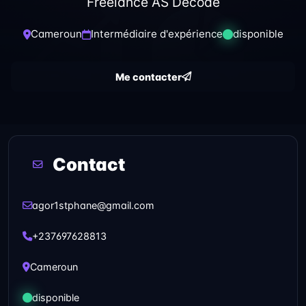
Freelance AS Decode
Cameroun
Intermédiaire d'expérience
disponible
Me contacter
Contact
agor1stphane@gmail.com
+237697628813
Cameroun
disponible