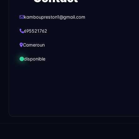
kamboupreston1@gmail.com
695521762
Cameroun
disponible